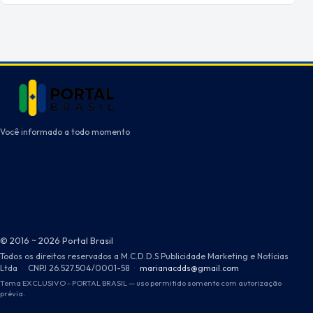
Você informado a todo momento
© 2016 ~ 2026 Portal Brasil
Todos os direitos reservados a M.C.D.D.S Publicidade Marketing e Notícias
Ltda
·
CNPJ 26.527.504/0001-58
·
marianacdds@gmail.com
Tema EXCLUSIVO - PORTAL BRASIL — uso permitido somente com autorização
prévia.