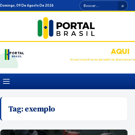
Ir
Buscar
Domingo, 09 De Agosto De 2026
⌕
para
o
conteúdo
ANUNCIE
AQUI
PORTAL
BRASIL
Alcance milhares de leitores diariament
Menu
Tag:
exemplo