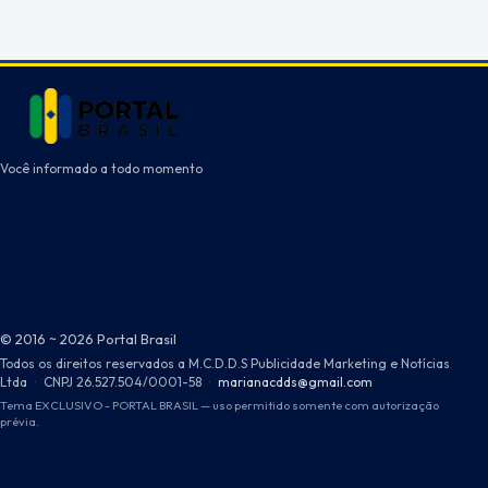
posts
Você informado a todo momento
© 2016 ~ 2026 Portal Brasil
Todos os direitos reservados a M.C.D.D.S Publicidade Marketing e Notícias
Ltda
·
CNPJ 26.527.504/0001-58
·
marianacdds@gmail.com
Tema EXCLUSIVO - PORTAL BRASIL — uso permitido somente com autorização
prévia.