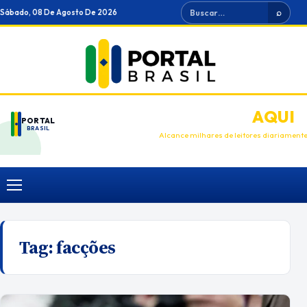
Ir
Buscar
Sábado, 08 De Agosto De 2026
⌕
para
o
conteúdo
ANUNCIE
AQUI
PORTAL
BRASIL
Alcance milhares de leitores diariament
Menu
Tag:
facções