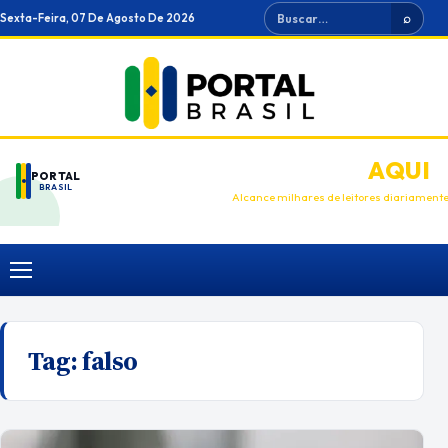
Ir
Buscar
Sexta-Feira, 07 De Agosto De 2026
⌕
para
o
conteúdo
ANUNCIE
AQUI
PORTAL
BRASIL
Alcance milhares de leitores diariament
Menu
Tag:
falso