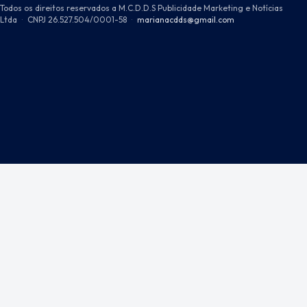
Todos os direitos reservados a M.C.D.D.S Publicidade Marketing e Notícias
Ltda
·
CNPJ 26.527.504/0001-58
·
marianacdds@gmail.com