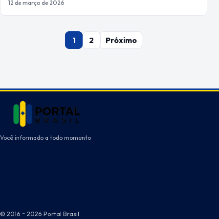
12 de março de 2026
Paginação
1
2
Próximo
de
posts
Você informado a todo momento
© 2016 ~ 2026 Portal Brasil