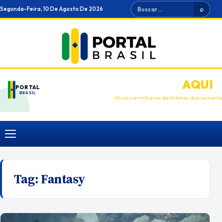
Ir
Buscar
Segunda-Feira, 10 De Agosto De 2026
⌕
para
o
conteúdo
ANUNCIE
AQUI
PORTAL
BRASIL
Alcance milhares de leitores diariament
Menu
Tag:
Fantasy