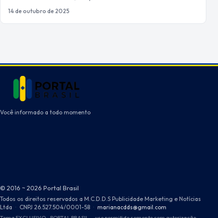
14 de outubro de 2025
Você informado a todo momento
© 2016 ~ 2026 Portal Brasil
Todos os direitos reservados a M.C.D.D.S Publicidade Marketing e Notícias
Ltda
·
CNPJ 26.527.504/0001-58
·
marianacdds@gmail.com
Tema EXCLUSIVO - PORTAL BRASIL — uso permitido somente com autorização