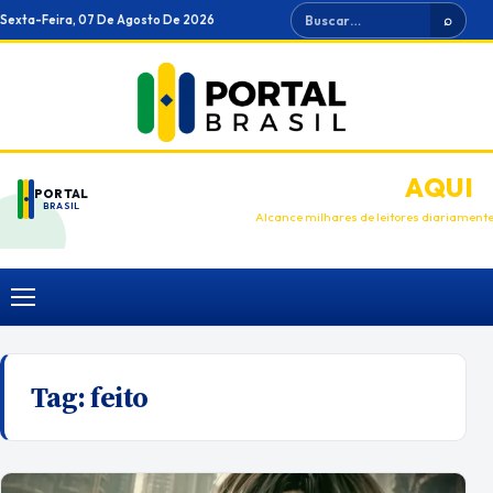
Ir
Buscar
Sexta-Feira, 07 De Agosto De 2026
⌕
para
o
conteúdo
ANUNCIE
AQUI
PORTAL
BRASIL
Alcance milhares de leitores diariament
Menu
Tag:
feito