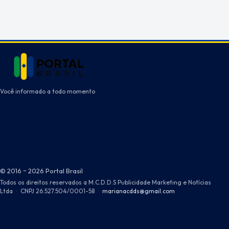
Você informado a todo momento
© 2016 ~ 2026 Portal Brasil
Todos os direitos reservados a M.C.D.D.S Publicidade Marketing e Notícias
Ltda
·
CNPJ 26.527.504/0001-58
·
marianacdds@gmail.com