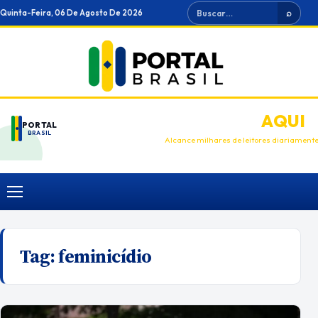
Ir
Buscar
Quinta-Feira, 06 De Agosto De 2026
⌕
para
o
conteúdo
ANUNCIE
AQUI
PORTAL
BRASIL
Alcance milhares de leitores diariament
Menu
Tag:
feminicídio