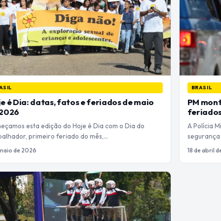
ASIL
BRASIL
e é Dia: datas, fatos e feriados de maio
PM mont
 2026
feriados
eçamos esta edição do Hoje é Dia com o Dia do
A Polícia 
balhador, primeiro feriado do mês,…
segurança 
 maio de 2026
18 de abril 