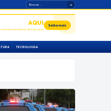
Buscar
⌕
ANUNCIE
AQUI
Saiba mais
 milhares de leitores diariamente
LTURA
TECNOLOGIA