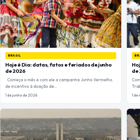
BRASIL
BR
Hoje é Dia: datas, fatos e feriados de junho
Hoj
de 2026
de
Começa o mês e com ele a campanha Junho Vermelho,
Com
de incentivo à doação de…
Tra
1 de junho de 2026
1 de