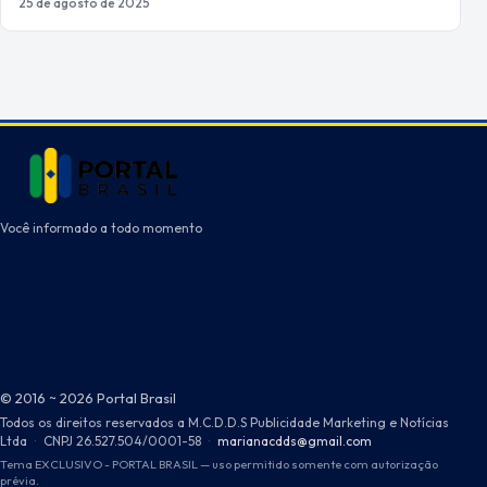
25 de agosto de 2025
Você informado a todo momento
© 2016 ~ 2026 Portal Brasil
Todos os direitos reservados a M.C.D.D.S Publicidade Marketing e Notícias
Ltda
·
CNPJ 26.527.504/0001-58
·
marianacdds@gmail.com
Tema EXCLUSIVO - PORTAL BRASIL — uso permitido somente com autorização
prévia.