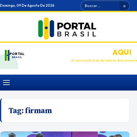
Ir
Buscar
Domingo, 09 De Agosto De 2026
⌕
para
o
conteúdo
ANUNCIE
AQUI
PORTAL
BRASIL
Alcance milhares de leitores diariament
Menu
Tag:
firmam