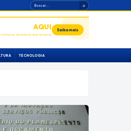
Buscar
⌕
ANUNCIE
AQUI
Saiba mais
 milhares de leitores diariamente
LTURA
TECNOLOGIA