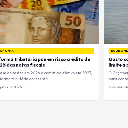
ONOMIA
ECONOMI
orma tributária põe em risco crédito de
Gasto co
2% das notas fiscais
limite a
ase de testes em 2026 e com início efetivo em 2027,
O Orçamen
eforma tributária apresenta…
para conte
 julho de 2026
15 de abril 