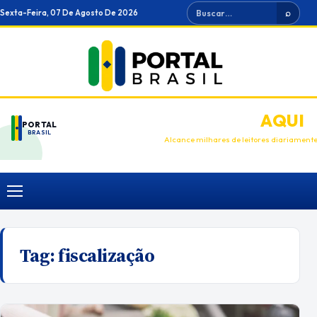
Ir
Buscar
Sexta-Feira, 07 De Agosto De 2026
⌕
para
o
conteúdo
ANUNCIE
AQUI
PORTAL
BRASIL
Alcance milhares de leitores diariament
Menu
Tag:
fiscalização