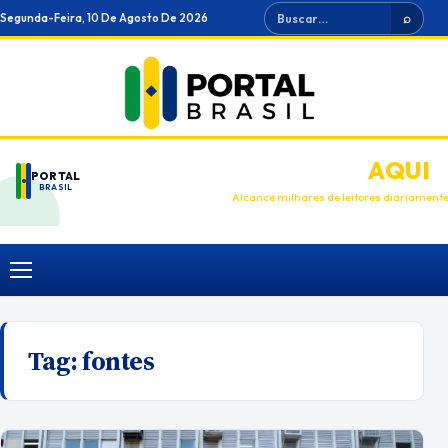
Ir
Buscar
Segunda-Feira, 10 De Agosto De 2026
⌕
para
o
conteúdo
ANUNCIE
AQUI
PORTAL
BRASIL
Alcance milhares de leitores diariament
Menu
Tag:
fontes