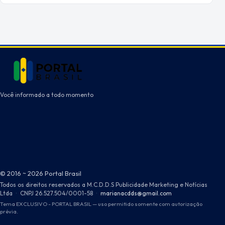
Você informado a todo momento
© 2016 ~ 2026 Portal Brasil
Todos os direitos reservados a M.C.D.D.S Publicidade Marketing e Notícias
Ltda
·
CNPJ 26.527.504/0001-58
·
marianacdds@gmail.com
Tema EXCLUSIVO - PORTAL BRASIL — uso permitido somente com autorização
prévia.