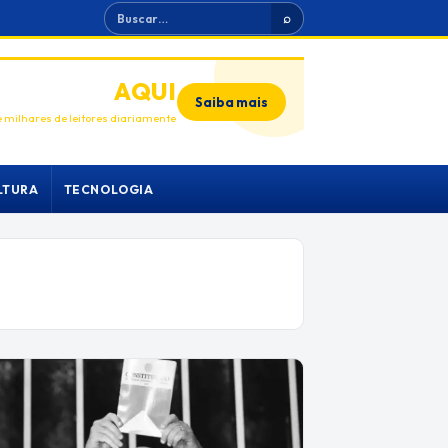
Buscar
⌕
ANUNCIE
AQUI
Saiba mais
 milhares de leitores diariamente
LTURA
TECNOLOGIA