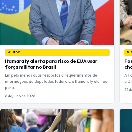
MUNDO
DI
Itamaraty alerta para risco de EUA usar
For
força militar no Brasil
cho
Em pelo menos duas respostas a requerimentos de
A F
informações de deputados federais, o Itamaraty alertou
a Di
para…
22 d
6 de julho de 2026