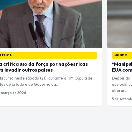
LÍTICA
MUNDO
a critica uso da força por nações ricas
“Manipul
a invadir outros países
EUA com
iscurso neste sábado (21) ,durante a 10ª Cúpula de
Depois do 
fes de Estado e de Governo da…
que políti
alterar…
e março de 2026
5 de setemb