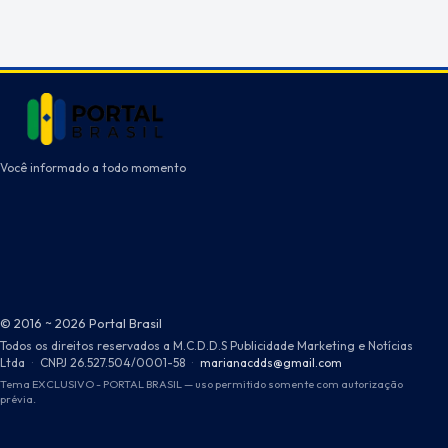
Você informado a todo momento
© 2016 ~ 2026 Portal Brasil
Todos os direitos reservados a M.C.D.D.S Publicidade Marketing e Notícias
Ltda
·
CNPJ 26.527.504/0001-58
·
marianacdds@gmail.com
Tema EXCLUSIVO - PORTAL BRASIL — uso permitido somente com autorização
prévia.