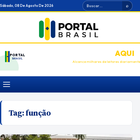
Ir
Buscar
Sábado, 08 De Agosto De 2026
⌕
para
o
conteúdo
ANUNCIE
AQUI
PORTAL
BRASIL
Alcance milhares de leitores diariament
Menu
Tag:
função