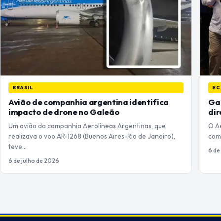
BRASIL
EC
Avião de companhia argentina identifica
Gal
impacto de drone no Galeão
dir
Um avião da companhia Aerolíneas Argentinas, que
O A
realizava o voo AR-1268 (Buenos Aires-Rio de Janeiro),
com
teve…
6 de
6 de julho de 2026