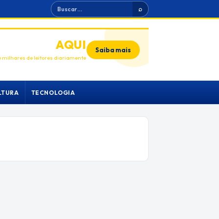
Buscar
⌕
ANUNCIE
AQUI
Saiba mais
 milhares de leitores diariamente
LTURA
TECNOLOGIA