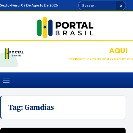
Ir
Buscar
Sexta-Feira, 07 De Agosto De 2026
⌕
para
o
conteúdo
ANUNCIE
AQUI
PORTAL
BRASIL
Alcance milhares de leitores diariament
Menu
Tag:
Gamdias