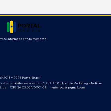
Você informado a todo momento
© 2016 ~ 2026 Portal Brasil
Todos os direitos reservados a M.C.D.D.S Publicidade Marketing e Notícias
Ltda
·
CNPJ 26.527.504/0001-58
·
marianacdds@gmail.com