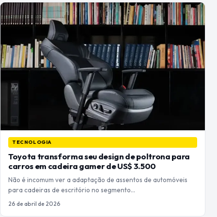
TECNOLOGIA
Toyota transforma seu design de poltrona para
carros em cadeira gamer de US$ 3.500
Não é incomum ver a adaptação de assentos de automóveis
para cadeiras de escritório no segmento…
26 de abril de 2026