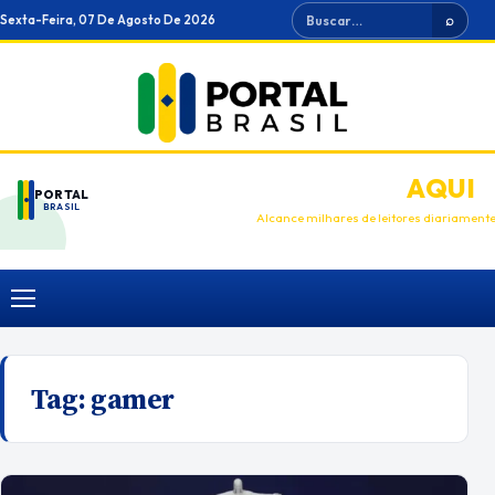
Ir
Buscar
Sexta-Feira, 07 De Agosto De 2026
⌕
para
o
conteúdo
ANUNCIE
AQUI
PORTAL
BRASIL
Alcance milhares de leitores diariament
Menu
Tag:
gamer