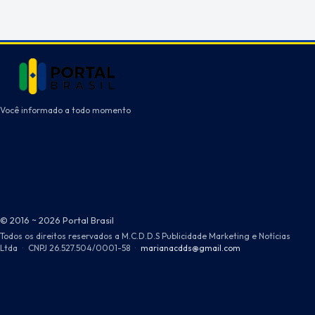
Você informado a todo momento
© 2016 ~ 2026 Portal Brasil
Todos os direitos reservados a M.C.D.D.S Publicidade Marketing e Notícias
Ltda
·
CNPJ 26.527.504/0001-58
·
marianacdds@gmail.com