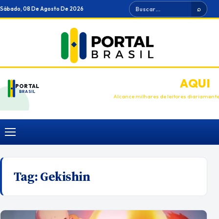
Ir
Buscar
Sábado, 08 De Agosto De 2026
⌕
para
o
conteúdo
ANUNCIE
AQUI
PORTAL
BRASIL
Alcance milhares de leitores diariament
Menu
Tag:
Gekishin