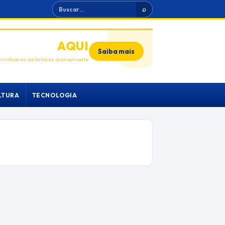
Buscar
⌕
ANUNCIE
AQUI
Saiba mais
 milhares de leitores diariamente
LTURA
TECNOLOGIA