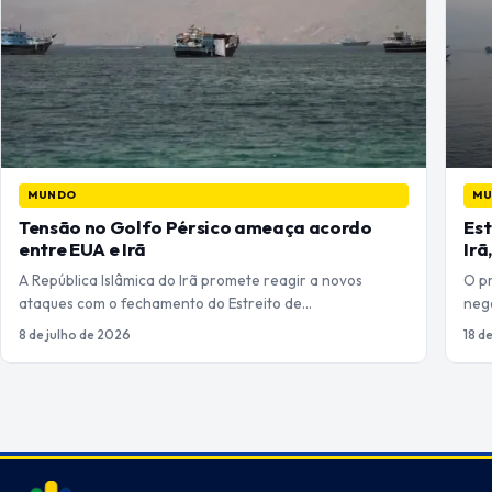
MUNDO
M
Tensão no Golfo Pérsico ameaça acordo
Est
entre EUA e Irã
Irã
A República Islâmica do Irã promete reagir a novos
O p
ataques com o fechamento do Estreito de…
nego
8 de julho de 2026
18 d