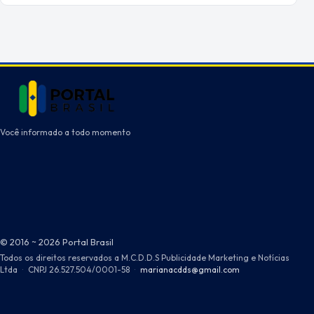
Você informado a todo momento
© 2016 ~ 2026 Portal Brasil
Todos os direitos reservados a M.C.D.D.S Publicidade Marketing e Notícias
Ltda
·
CNPJ 26.527.504/0001-58
·
marianacdds@gmail.com