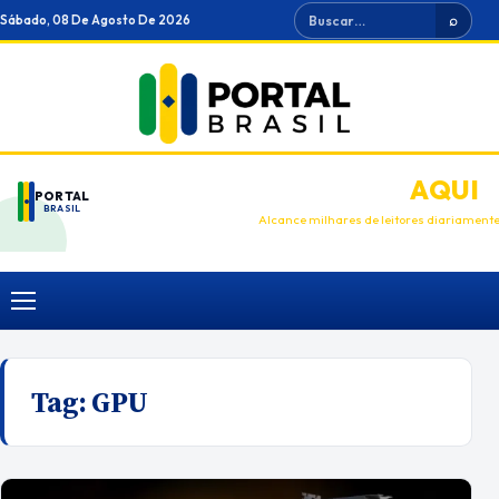
Ir
Buscar
Sábado, 08 De Agosto De 2026
⌕
para
o
conteúdo
ANUNCIE
AQUI
PORTAL
BRASIL
Alcance milhares de leitores diariament
Menu
Tag:
GPU