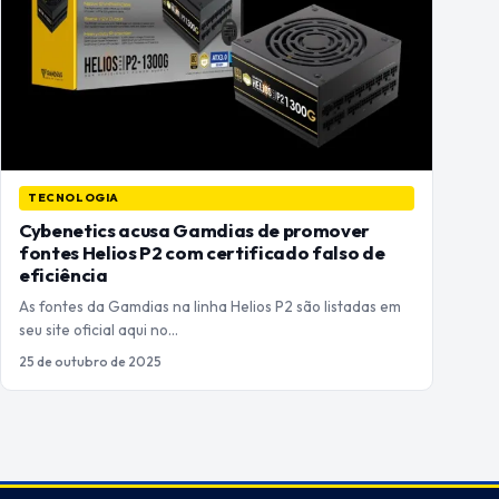
TECNOLOGIA
Cybenetics acusa Gamdias de promover
fontes Helios P2 com certificado falso de
eficiência
As fontes da Gamdias na linha Helios P2 são listadas em
seu site oficial aqui no…
25 de outubro de 2025