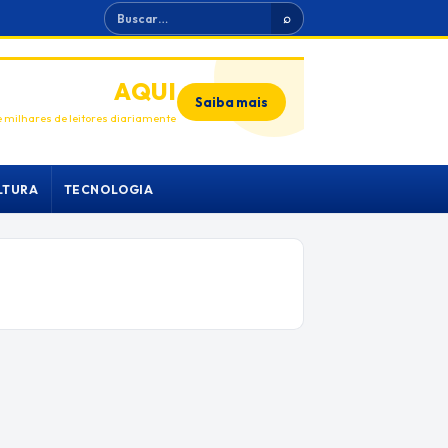
Buscar
⌕
ANUNCIE
AQUI
Saiba mais
 milhares de leitores diariamente
LTURA
TECNOLOGIA