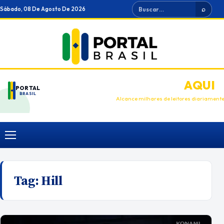
Ir
Buscar
Sábado, 08 De Agosto De 2026
⌕
para
o
conteúdo
ANUNCIE
AQUI
PORTAL
BRASIL
Alcance milhares de leitores diariament
Menu
Tag:
Hill