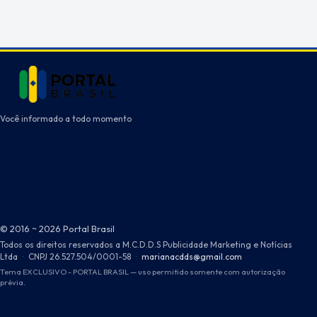
Você informado a todo momento
© 2016 ~ 2026 Portal Brasil
Todos os direitos reservados a M.C.D.D.S Publicidade Marketing e Notícias
Ltda
·
CNPJ 26.527.504/0001-58
·
marianacdds@gmail.com
Tema EXCLUSIVO - PORTAL BRASIL — uso permitido somente com autorização
prévia.