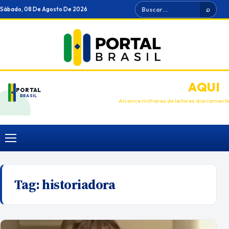
Ir
Buscar
Sábado, 08 De Agosto De 2026
⌕
para
o
conteúdo
ANUNCIE
AQUI
PORTAL
BRASIL
Alcance milhares de leitores diariament
Menu
Tag:
historiadora