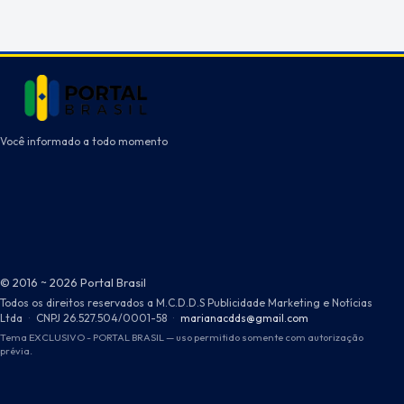
Você informado a todo momento
© 2016 ~ 2026 Portal Brasil
Todos os direitos reservados a M.C.D.D.S Publicidade Marketing e Notícias
Ltda
·
CNPJ 26.527.504/0001-58
·
marianacdds@gmail.com
Tema EXCLUSIVO - PORTAL BRASIL — uso permitido somente com autorização
prévia.