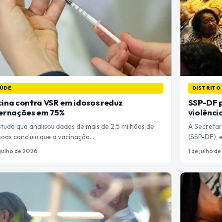
ÚDE
DISTRITO
ina contra VSR em idosos reduz
SSP-DF 
ternações em 75%
violênci
tudo que analisou dados de mais de 2,5 milhões de
A Secretar
soas concluiu que a vacinação…
(SSP-DF), 
 julho de 2026
1 de julho d