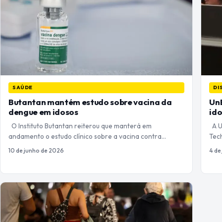
SAÚDE
DI
Butantan mantém estudo sobre vacina da
UnB
dengue em idosos
ido
O Instituto Butantan reiterou que manterá em
A Un
andamento o estudo clínico sobre a vacina contra…
Tech
10 de junho de 2026
4 de