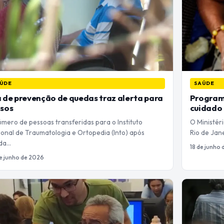
ÚDE
SAÚDE
 de prevenção de quedas traz alerta para
Program
osos
cuidado 
mero de pessoas transferidas para o Instituto
O Ministéri
ional de Traumatologia e Ortopedia (Into) após
Rio de Jan
da…
18 de junho
e junho de 2026