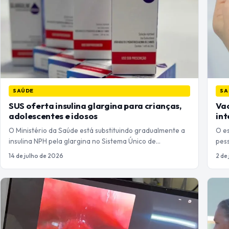
SAÚDE
SA
SUS oferta insulina glargina para crianças,
Vac
adolescentes e idosos
in
O Ministério da Saúde está substituindo gradualmente a
O es
insulina NPH pela glargina no Sistema Único de…
pes
14 de julho de 2026
2 de