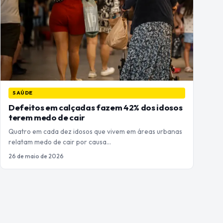
SAÚDE
Defeitos em calçadas fazem 42% dos idosos
terem medo de cair
Quatro em cada dez idosos que vivem em áreas urbanas
relatam medo de cair por causa…
26 de maio de 2026
Paginação
de
posts