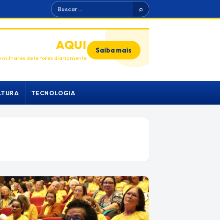
Buscar
⌕
ANUNCIE
AQUI
Saiba mais
 milhares de leitores diariamente
LTURA
TECNOLOGIA