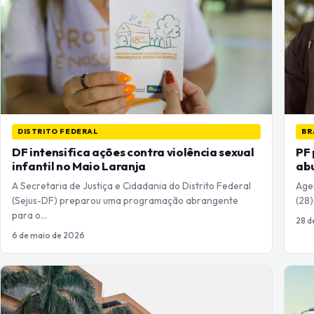
DISTRITO FEDERAL
BR
DF intensifica ações contra violência sexual
PF 
infantil no Maio Laranja
abu
A Secretaria de Justiça e Cidadania do Distrito Federal
Age
(Sejus-DF) preparou uma programação abrangente
(28)
para o…
28 d
6 de maio de 2026