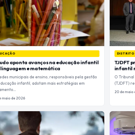
UCAÇÃO
DISTRITO
udo aponta avanços na educação infantil
TJDFT p
 linguagem e matemática
infantil
edes municipais de ensino, responsáveis pela gestão
O Tribunal 
ducação infantil, adotam mais estratégias em
(TJDFT) rea
ramento…
20 de maio
e maio de 2026