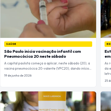
SAÚDE
ED
São Paulo inicia vacinação infantil com
Est
Pneumocócica 20 neste sábado
em
A capital paulista começa a aplicar, neste sábado (20), a
As r
vacina pneumocócica 20-valente (VPC20), dando início…
da e
let
19 de junho de 2026
25 d