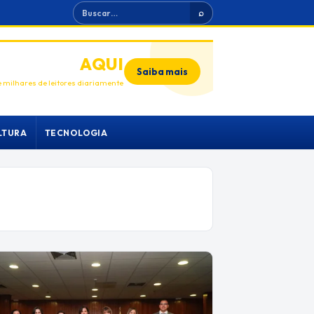
Buscar
⌕
ANUNCIE
AQUI
Saiba mais
 milhares de leitores diariamente
LTURA
TECNOLOGIA