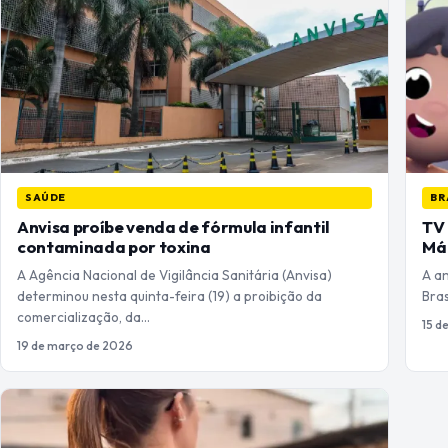
SAÚDE
BR
Anvisa proíbe venda de fórmula infantil
TV 
contaminada por toxina
Má
A Agência Nacional de Vigilância Sanitária (Anvisa)
A an
determinou nesta quinta-feira (19) a proibição da
Bras
comercialização, da…
15 d
19 de março de 2026