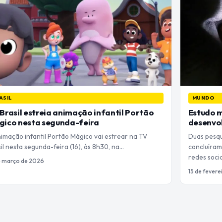
ASIL
MUNDO
Brasil estreia animação infantil Portão
Estudo m
gico nesta segunda-feira
desenvol
imação infantil Portão Mágico vai estrear na TV
Duas pesqu
il nesta segunda-feira (16), às 8h30, na…
concluíram
redes soci
e março de 2026
15 de fever