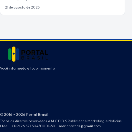
21 de agosto de 2025
Você informado a todo momento
© 2016 ~ 2026 Portal Brasil
Todos os direitos reservados a M.C.D.D.S Publicidade Marketing e Notícias
Ltda
·
CNPJ 26.527.504/0001-58
·
marianacdds@gmail.com