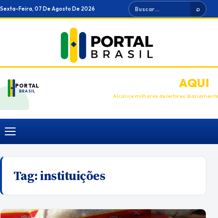
Ir
Buscar
Sexta-Feira, 07 De Agosto De 2026
⌕
para
o
conteúdo
ANUNCIE
AQUI
PORTAL
BRASIL
Alcance milhares de leitores diariament
Menu
Tag:
instituições