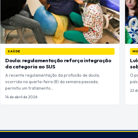
SAÚDE
M
Doula: regulamentação reforça integração
Lul
da categoria ao SUS
sob
A recente regulamentação da profissão de doula,
O pr
ocorrida na quarta-feira (8) da semana passada,
paí
permitiu um tratamento…
22 d
14 de abril de 2026