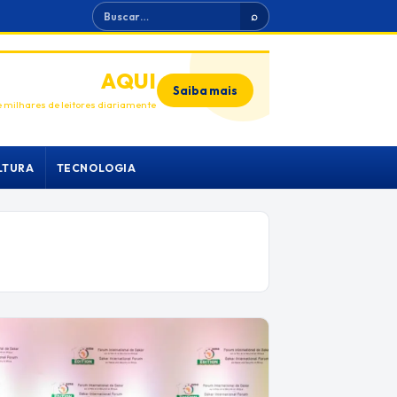
Buscar
⌕
ANUNCIE
AQUI
Saiba mais
 milhares de leitores diariamente
LTURA
TECNOLOGIA