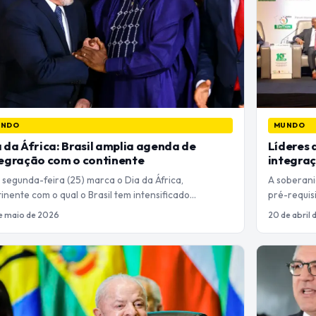
UNDO
MUNDO
 da África: Brasil amplia agenda de
Líderes 
egração com o continente
integraç
 segunda-feira (25) marca o Dia da África,
A soberani
inente com o qual o Brasil tem intensificado…
pré-requisi
e maio de 2026
20 de abril