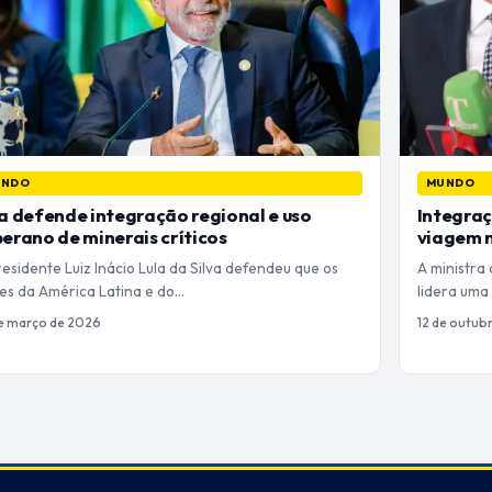
UNDO
MUNDO
a defende integração regional e uso
Integraç
erano de minerais críticos
viagem m
esidente Luiz Inácio Lula da Silva defendeu que os
A ministra
ses da América Latina e do…
lidera uma
e março de 2026
12 de outub