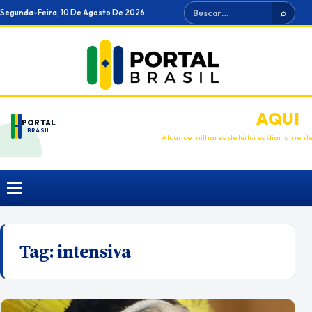
Ir
Buscar
Segunda-Feira, 10 De Agosto De 2026
⌕
para
o
conteúdo
ANUNCIE
AQUI
PORTAL
BRASIL
Alcance milhares de leitores diariament
Menu
Tag:
intensiva