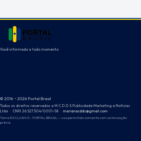
Você informado a todo momento
© 2016 ~ 2026 Portal Brasil
Todos os direitos reservados a M.C.D.D.S Publicidade Marketing e Notícias
Ltda
·
CNPJ 26.527.504/0001-58
·
marianacdds@gmail.com
Tema EXCLUSIVO - PORTAL BRASIL — uso permitido somente com autorização
prévia.