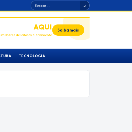
Buscar
⌕
ANUNCIE
AQUI
Saiba mais
 milhares de leitores diariamente
LTURA
TECNOLOGIA