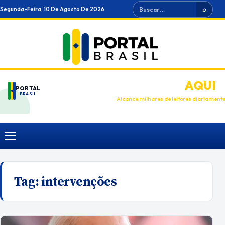
Ir
Buscar
Segunda-Feira, 10 De Agosto De 2026
⌕
para
o
conteúdo
ANUNCIE
AQUI
PORTAL
BRASIL
Alcance milhares de leitores diariament
Menu
Tag:
intervenções