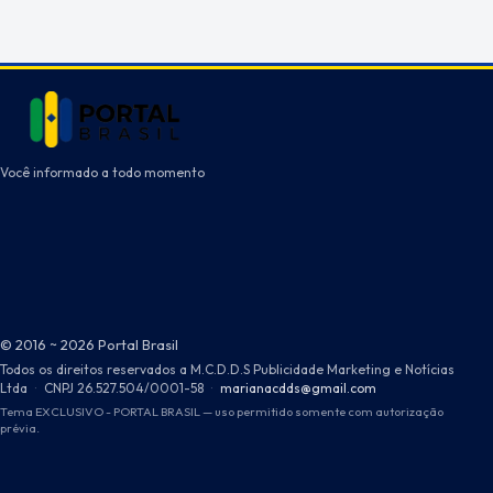
Você informado a todo momento
© 2016 ~ 2026 Portal Brasil
Todos os direitos reservados a M.C.D.D.S Publicidade Marketing e Notícias
Ltda
·
CNPJ 26.527.504/0001-58
·
marianacdds@gmail.com
Tema EXCLUSIVO - PORTAL BRASIL — uso permitido somente com autorização
prévia.