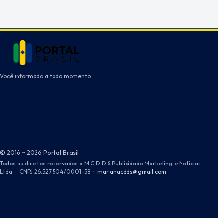
Você informado a todo momento
© 2016 ~ 2026 Portal Brasil
Todos os direitos reservados a M.C.D.D.S Publicidade Marketing e Notícias
Ltda
·
CNPJ 26.527.504/0001-58
·
marianacdds@gmail.com