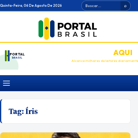
Ir
Buscar
Quinta-Feira, 06 De Agosto De 2026
⌕
para
o
conteúdo
ANUNCIE
AQUI
PORTAL
BRASIL
Alcance milhares de leitores diariament
Menu
Tag:
Íris