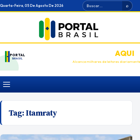
Ir
Buscar
Quarta-Feira, 05 De Agosto De 2026
⌕
para
o
conteúdo
ANUNCIE
AQUI
PORTAL
BRASIL
Alcance milhares de leitores diariament
Menu
Tag:
Itamraty