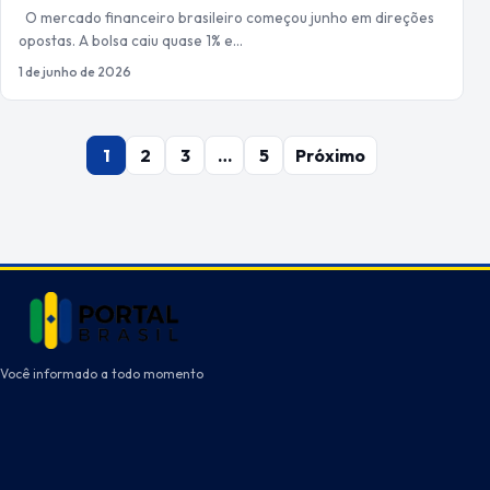
O mercado financeiro brasileiro começou junho em direções
opostas. A bolsa caiu quase 1% e…
1 de junho de 2026
Paginação
1
2
3
…
5
Próximo
de
posts
Você informado a todo momento