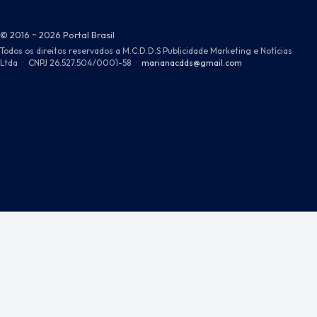
© 2016 ~ 2026 Portal Brasil
Todos os direitos reservados a M.C.D.D.S Publicidade Marketing e Notícias
Ltda
·
CNPJ 26.527.504/0001-58
·
marianacdds@gmail.com