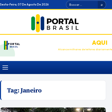
Ir
Buscar
Sexta-Feira, 07 De Agosto De 2026
⌕
para
o
conteúdo
ANUNCIE
AQUI
PORTAL
BRASIL
Alcance milhares de leitores diariament
Menu
Tag:
Janeiro