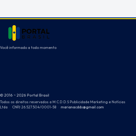
Você informado a todo momento
© 2016 ~ 2026 Portal Brasil
Todos os direitos reservados a M.C.D.D.S Publicidade Marketing e Notícias
Ltda
·
CNPJ 26.527.504/0001-58
·
marianacdds@gmail.com