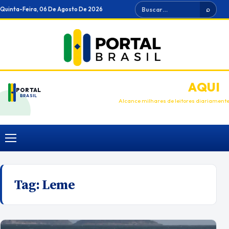
Ir
Buscar
Quinta-Feira, 06 De Agosto De 2026
⌕
para
o
conteúdo
ANUNCIE
AQUI
PORTAL
BRASIL
Alcance milhares de leitores diariament
Menu
Tag:
Leme