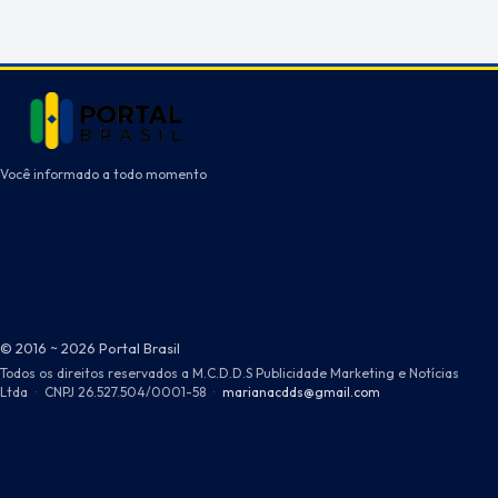
Você informado a todo momento
© 2016 ~ 2026 Portal Brasil
Todos os direitos reservados a M.C.D.D.S Publicidade Marketing e Notícias
Ltda
·
CNPJ 26.527.504/0001-58
·
marianacdds@gmail.com