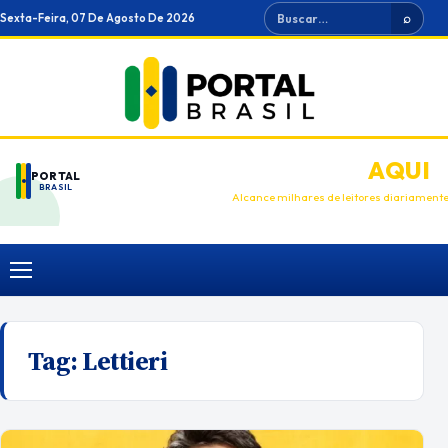
Ir
Buscar
Sexta-Feira, 07 De Agosto De 2026
⌕
para
o
conteúdo
ANUNCIE
AQUI
PORTAL
BRASIL
Alcance milhares de leitores diariament
Menu
Tag:
Lettieri