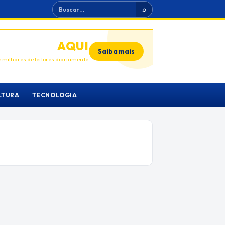
Buscar
⌕
ANUNCIE
AQUI
Saiba mais
 milhares de leitores diariamente
LTURA
TECNOLOGIA