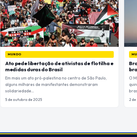
MUNDO
M
Ato pede libertação de ativistas de flotilha e
Bra
medidas duras do Brasil
bra
Em mais um ato pró-palestina no centro de São Paulo,
O Mi
alguns milhares de manifestantes demonstraram
quin
solidariedade…
bras
5 de outubro de 2025
2 de