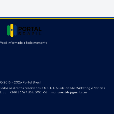
Você informado a todo momento
© 2016 ~ 2026 Portal Brasil
Todos os direitos reservados a M.C.D.D.S Publicidade Marketing e Notícias
Ltda
·
CNPJ 26.527.504/0001-58
·
marianacdds@gmail.com