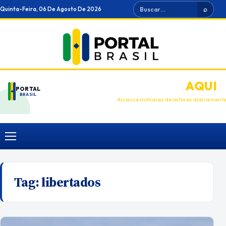
Ir
Buscar
Quinta-Feira, 06 De Agosto De 2026
⌕
para
o
conteúdo
ANUNCIE
AQUI
PORTAL
BRASIL
Alcance milhares de leitores diariament
Menu
Tag:
libertados