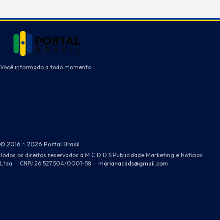
Você informado a todo momento
© 2016 ~ 2026 Portal Brasil
Todos os direitos reservados a M.C.D.D.S Publicidade Marketing e Notícias
Ltda
·
CNPJ 26.527.504/0001-58
·
marianacdds@gmail.com