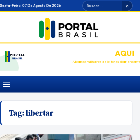
Ir
Buscar
Sexta-Feira, 07 De Agosto De 2026
⌕
para
o
conteúdo
ANUNCIE
AQUI
PORTAL
BRASIL
Alcance milhares de leitores diariament
Menu
Tag:
libertar