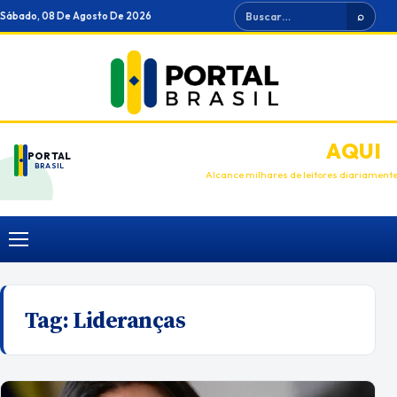
Ir
Buscar
Sábado, 08 De Agosto De 2026
⌕
para
o
conteúdo
ANUNCIE
AQUI
PORTAL
BRASIL
Alcance milhares de leitores diariament
Menu
Tag:
Lideranças