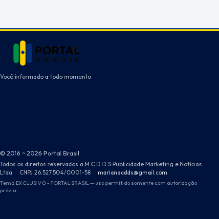
Você informado a todo momento
© 2016 ~ 2026 Portal Brasil
Todos os direitos reservados a M.C.D.D.S Publicidade Marketing e Notícias
Ltda
·
CNPJ 26.527.504/0001-58
·
marianacdds@gmail.com
Tema EXCLUSIVO - PORTAL BRASIL — uso permitido somente com autorização
prévia.