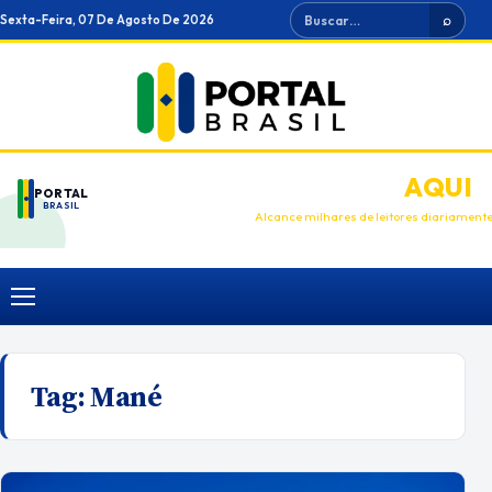
Ir
Buscar
Sexta-Feira, 07 De Agosto De 2026
⌕
para
o
conteúdo
ANUNCIE
AQUI
PORTAL
BRASIL
Alcance milhares de leitores diariament
Menu
Tag:
Mané