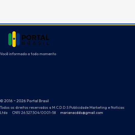
Você informado a todo momento
© 2016 ~ 2026 Portal Brasil
Todos os direitos reservados a M.C.D.D.S Publicidade Marketing e Notícias
Ltda
·
CNPJ 26.527.504/0001-58
·
marianacdds@gmail.com