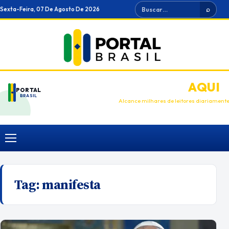
Ir
Buscar
Sexta-Feira, 07 De Agosto De 2026
⌕
para
o
conteúdo
ANUNCIE
AQUI
PORTAL
BRASIL
Alcance milhares de leitores diariament
Menu
Tag:
manifesta