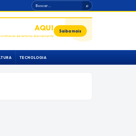
Buscar
⌕
ANUNCIE
AQUI
Saiba mais
 milhares de leitores diariamente
LTURA
TECNOLOGIA