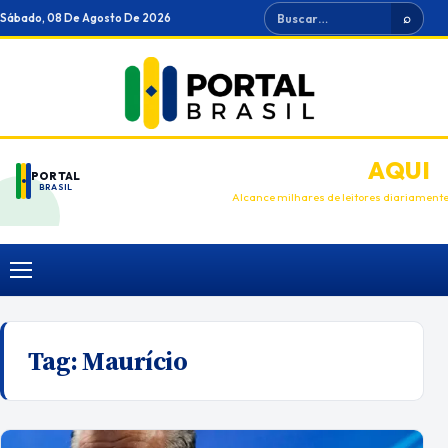
Ir
Buscar
Sábado, 08 De Agosto De 2026
⌕
para
o
conteúdo
ANUNCIE
AQUI
PORTAL
BRASIL
Alcance milhares de leitores diariament
Menu
Tag:
Maurício