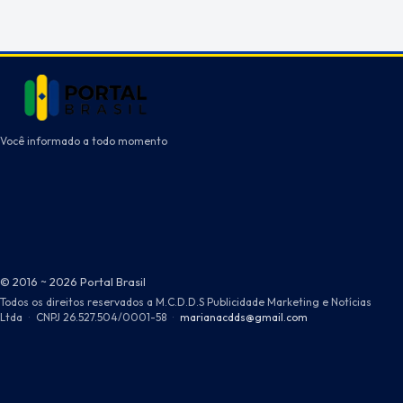
Você informado a todo momento
© 2016 ~ 2026 Portal Brasil
Todos os direitos reservados a M.C.D.D.S Publicidade Marketing e Notícias
Ltda
·
CNPJ 26.527.504/0001-58
·
marianacdds@gmail.com