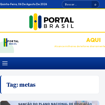
Ir
Buscar
Quinta-Feira, 06 De Agosto De 2026
⌕
para
o
conteúdo
ANUNCIE
AQUI
PORTAL
BRASIL
Alcance milhares de leitores diariament
Menu
Tag:
metas