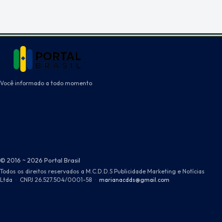
Você informado a todo momento
© 2016 ~ 2026 Portal Brasil
Todos os direitos reservados a M.C.D.D.S Publicidade Marketing e Notícias
Ltda
·
CNPJ 26.527.504/0001-58
·
marianacdds@gmail.com