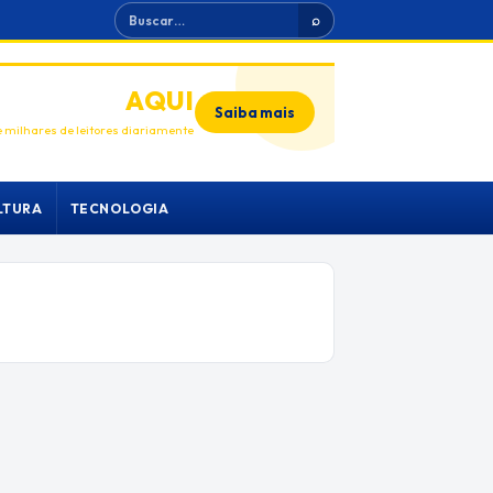
Buscar
⌕
ANUNCIE
AQUI
Saiba mais
 milhares de leitores diariamente
LTURA
TECNOLOGIA