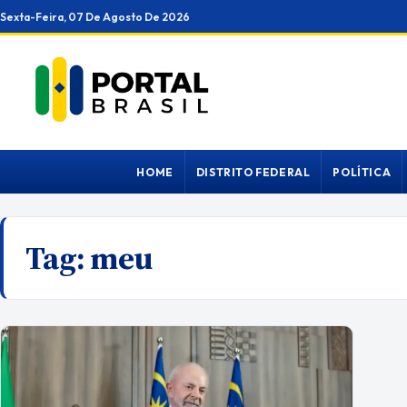
Ir
Sexta-Feira, 07 De Agosto De 2026
para
o
conteúdo
HOME
DISTRITO FEDERAL
POLÍTICA
Tag:
meu