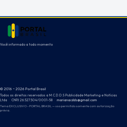
Você informado a todo momento
© 2016 ~ 2026 Portal Brasil
Todos os direitos reservados a M.C.D.D.S Publicidade Marketing e Notícias
Ltda
·
CNPJ 26.527.504/0001-58
·
marianacdds@gmail.com
Tema EXCLUSIVO - PORTAL BRASIL — uso permitido somente com autorização
prévia.