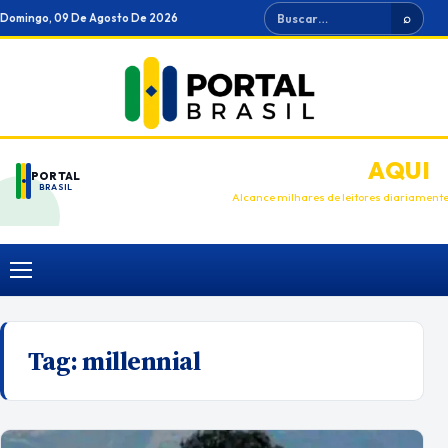
Ir
Buscar
Domingo, 09 De Agosto De 2026
⌕
para
o
conteúdo
ANUNCIE
AQUI
PORTAL
BRASIL
Alcance milhares de leitores diariament
Menu
Tag:
millennial