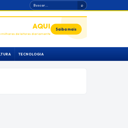
Buscar
⌕
ANUNCIE
AQUI
Saiba mais
 milhares de leitores diariamente
LTURA
TECNOLOGIA