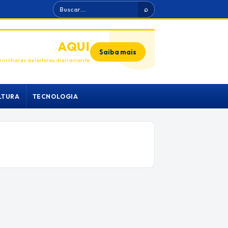
Buscar
⌕
ANUNCIE
AQUI
Saiba mais
 milhares de leitores diariamente
LTURA
TECNOLOGIA