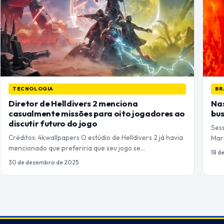
TECNOLOGIA
BR
Diretor de Helldivers 2 menciona
Nas
casualmente missões para oito jogadores ao
bus
discutir futuro do jogo
Ses
Créditos: 4kwallpapers O estúdio de Helldivers 2 já havia
Mari
mencionado que preferiria que seu jogo se…
18 d
30 de dezembro de 2025