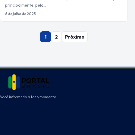
principalmente, pela…
6 de julho de 2025
Paginação
1
2
Próximo
de
posts
Você informado a todo momento