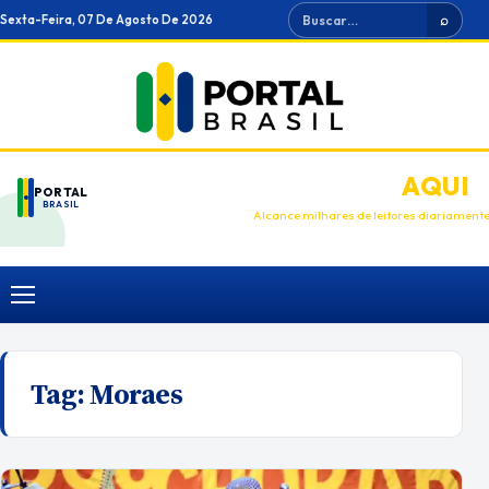
Ir
Buscar
Sexta-Feira, 07 De Agosto De 2026
⌕
para
o
conteúdo
ANUNCIE
AQUI
PORTAL
BRASIL
Alcance milhares de leitores diariament
Menu
Tag:
Moraes