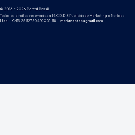
© 2016 ~ 2026 Portal Brasil
Todos os direitos reservados a M.C.D.D.S Publicidade Marketing e Notícias
Ltda
·
CNPJ 26.527.504/0001-58
·
marianacdds@gmail.com