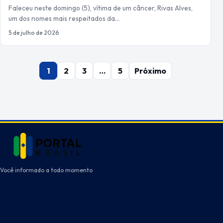
Faleceu neste domingo (5), vítima de um câncer, Rivas Alves,
um dos nomes mais respeitados da…
5 de julho de 2026
Paginação
1
2
3
…
5
Próximo
de
posts
Você informado a todo momento