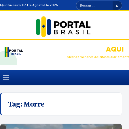
Ir
Buscar
Quinta-Feira, 06 De Agosto De 2026
⌕
para
o
conteúdo
ANUNCIE
AQUI
PORTAL
BRASIL
Alcance milhares de leitores diariament
Menu
Tag:
Morre