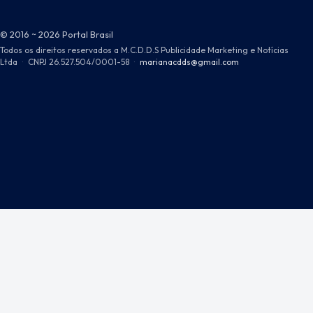
© 2016 ~ 2026 Portal Brasil
Todos os direitos reservados a M.C.D.D.S Publicidade Marketing e Notícias
Ltda
·
CNPJ 26.527.504/0001-58
·
marianacdds@gmail.com