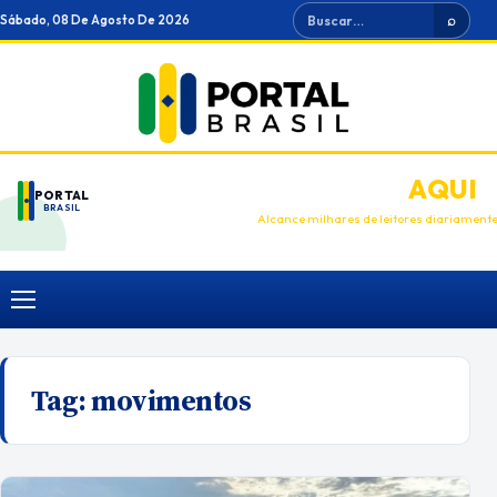
Ir
Buscar
Sábado, 08 De Agosto De 2026
⌕
para
o
conteúdo
ANUNCIE
AQUI
PORTAL
BRASIL
Alcance milhares de leitores diariament
Menu
Tag:
movimentos