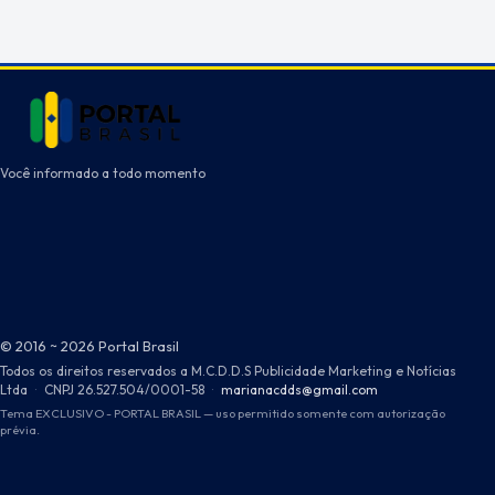
Você informado a todo momento
© 2016 ~ 2026 Portal Brasil
Todos os direitos reservados a M.C.D.D.S Publicidade Marketing e Notícias
Ltda
·
CNPJ 26.527.504/0001-58
·
marianacdds@gmail.com
Tema EXCLUSIVO - PORTAL BRASIL — uso permitido somente com autorização
prévia.